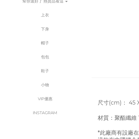
幫你選好了 熱賣品看這
上衣
下身
帽子
包包
鞋子
小物
VIP優惠
尺寸(cm)：
45 
INSTAGRAM
材質：聚酯纖維
*此廠商有設廠在