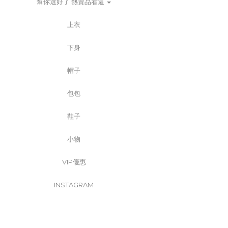
幫你選好了 熱賣品看這
上衣
下身
帽子
包包
鞋子
小物
VIP優惠
INSTAGRAM