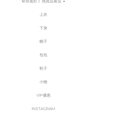
幫你選好了 熱賣品看這
上衣
下身
帽子
包包
鞋子
小物
VIP優惠
INSTAGRAM